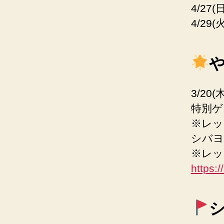
4/27(
4/29
や
3/20
特別ゲ
※レッ
シバヨ
※レッ
https: