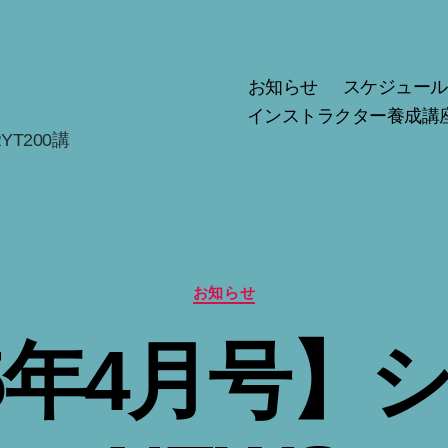
お知らせ
スケジュール
インストラクター養成講
T200講
カ
お知らせ
テ
ゴ
25年4月号】
リ
ー