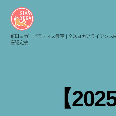
シ
町田ヨガ・ピラティス教室 | 全米ヨガアライアンスRY
バ
座認定校
ヨ
ガ
町
田
旭
町
ス
タ
【20
ジ
オ