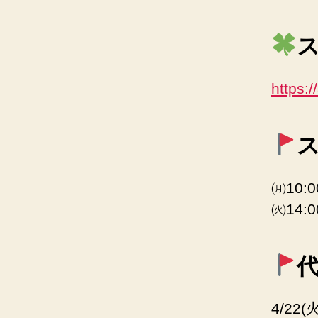
https:
㈪10
㈫14:
4/22