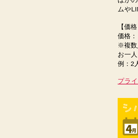
ムやL
【価格
価格：￥
※複数
お一人
例：2人
プライ