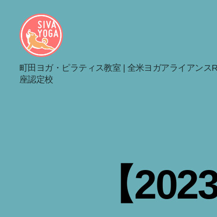
シ
町田ヨガ・ピラティス教室 | 全米ヨガアライアンスRY
バ
座認定校
ヨ
ガ
町
田
旭
町
ス
タ
【20
ジ
オ