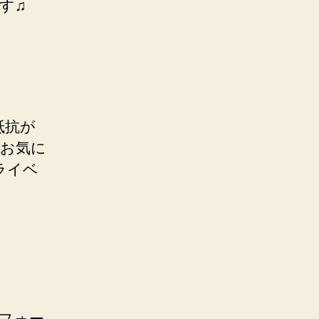
ます♫
抵抗が
、お気に
ライベ
フォー