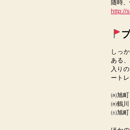
随時、
http:/
しっか
ある、
入りの
ートレ
㈬旭町 
㈬鶴川 1
㈯旭町 
ほかの