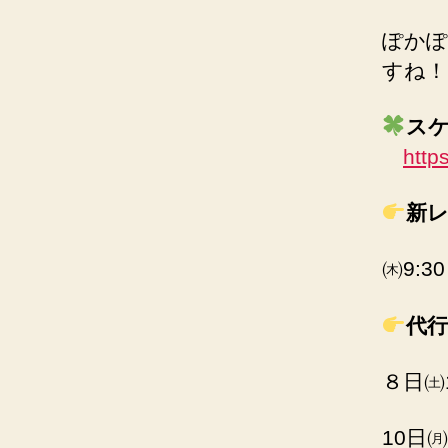
ぽかぽ
すね！
ス
http
新
㈭9:3
代行
８日㈯1
10日㈪