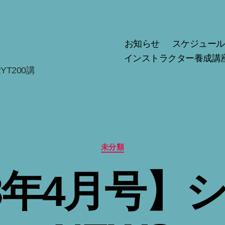
お知らせ
スケジュール
インストラクター養成講
T200講
カ
未分類
テ
ゴ
23年4月号】
リ
ー