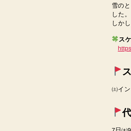
雪のと
した。
しかし
ス
http
㈯イン
7日㈭9