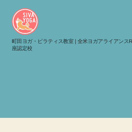
シ
町田ヨガ・ピラティス教室 | 全米ヨガアライアンスRY
バ
座認定校
ヨ
ガ
町
田
旭
町
ス
タ
ジ
オ