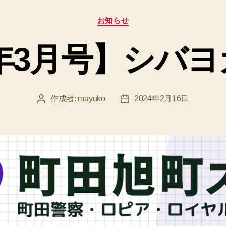
カ
お知らせ
テ
ゴ
4年3月号】シバヨ
リ
ー
作成者:
mayuko
2024年2月16日
投
投
稿
稿
者
日